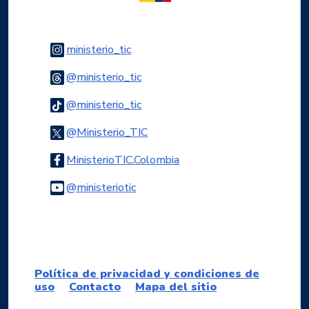
Logo Instagram
ministerio_tic
Logo Threads
@ministerio_tic
Logo Tiktok
@ministerio_tic
Logo Twitter
@Ministerio_TIC
Logo Facebook
MinisterioTIC.Colombia
Logo Youtube
@ministeriotic
Logo WhatsApp
Política de privacidad y condiciones de
uso
Contacto
Mapa del sitio