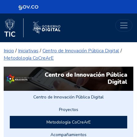
Logo Gobierno de Colombia
Portal Gobierno Digital
Logo del Ministerio TIC
Logo Gobierno Digital
Inicio
/
Iniciativas
/
Centro de Innovación Pública Digital
/
Metodología CoCreArE
Centro de Innovación Pública
Digital
Centro de Innovación Pública Digital
Proyectos
Metodología CoCreArE
Acompañamientos