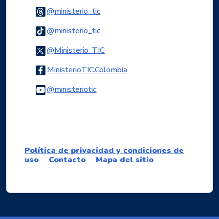
Logo Threads
@ministerio_tic
Logo Tiktok
@ministerio_tic
Logo Twitter
@Ministerio_TIC
Logo Facebook
MinisterioTIC.Colombia
Logo Youtube
@ministeriotic
Logo WhatsApp
Política de privacidad y condiciones de
uso
Contacto
Mapa del sitio