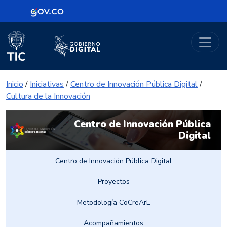
Logo Gobierno de Colombia
Portal Gobierno Digital
Logo del Ministerio TIC
Logo Gobierno Digital
Inicio
/
Iniciativas
/
Centro de Innovación Pública Digital
/
Cultura de la Innovación
Centro de Innovación Pública
Digital
Centro de Innovación Pública Digital
Proyectos
Metodología CoCreArE
Acompañamientos