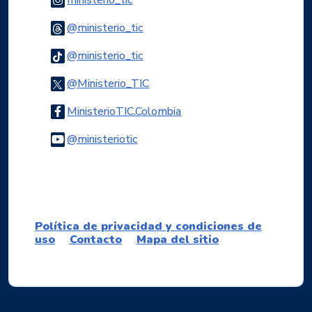
Logo Threads
@ministerio_tic
Logo Tiktok
@ministerio_tic
Logo Twitter
@Ministerio_TIC
Logo Facebook
MinisterioTIC.Colombia
Logo Youtube
@ministeriotic
Logo WhatsApp
Política de privacidad y condiciones de
uso
Contacto
Mapa del sitio