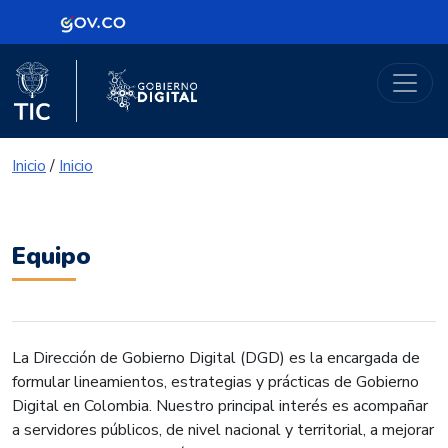
Logo Gobierno de Colombia
Portal Gobierno Digital
Logo del Ministerio TIC
Logo Gobierno Digital
Inicio
/
Inicio
Equipo
La Dirección de Gobierno Digital (DGD) es la encargada de
formular lineamientos, estrategias y prácticas de Gobierno
Digital en Colombia. Nuestro principal interés es acompañar
a servidores públicos, de nivel nacional y territorial, a mejorar