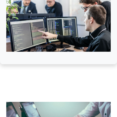
vieja data y lo que antes eran soluciones para uso
exclusivo del Ministerio TIC, ahora podrían ser utilizadas
por todas las entidades del estado, esto a través de la
Resolución 537 del 23 de marzo de 2018
-
"Por la
cual se otorga licenciamiento sobre los derechos de
reproducción, comunicación pública, trasformación y
distribución de los códigos fuentes de algunos
desarrollos tecnológicos de propiedad del Fondo de
Tecnologías de la Información y las Comunicaciones a
las entidades públicas"
permitiendo Otorgar a las
entidades públicas licenciamiento sobre los derechos
patrimoniales de autor de reproducción, comunicación
pública, trasformación y distribución, de los códigos
fuentes de los desarrollos tecnológicos derivados de los
contratos 532 del 2011 y 1048 del 2012, respecto de
los cuales el Fondo de Tecnologías de la Información y
las Comunicaciones ostente los derechos patrimoniales
de autor, por el termino máximo establecido en la Ley
23 de 1982 y demás normas que la modifiquen,