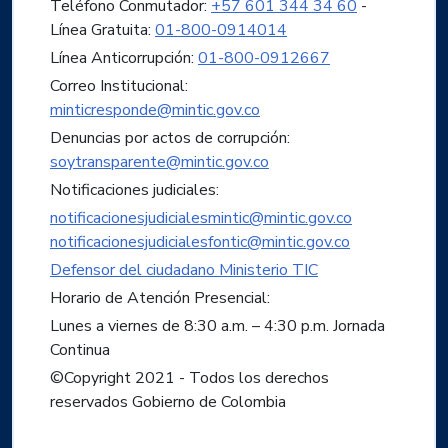
Teléfono Conmutador:
+57 601 344 34 60
-
Línea Gratuita:
01-800-0914014
Línea Anticorrupción:
01-800-0912667
Correo Institucional:
minticresponde@mintic.gov.co
Denuncias por actos de corrupción:
soytransparente@mintic.gov.co
Notificaciones judiciales:
notificacionesjudicialesmintic@mintic.gov.co
notificacionesjudicialesfontic@mintic.gov.co
Defensor del ciudadano Ministerio TIC
Horario de Atención Presencial:
Lunes a viernes de 8:30 a.m. – 4:30 p.m. Jornada
Continua
©Copyright 2021 - Todos los derechos
reservados Gobierno de Colombia