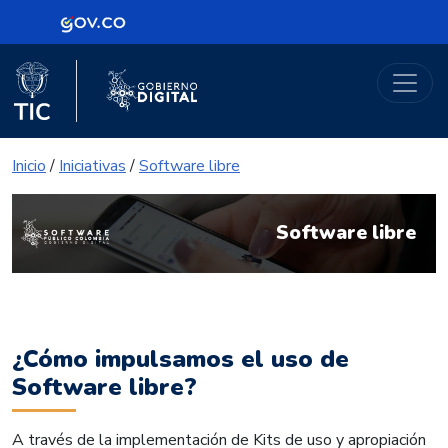
Logo Gobierno de Colombia
Portal Gobierno Digital
Logo del Ministerio TIC
Logo Gobierno Digital
Inicio
/
Iniciativas
/
Software libre
Software libre
¿Cómo impulsamos el uso de
Software libre?
A través de la implementación de Kits de uso y apropiación