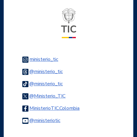
Logo del ministerio TIC
Logo Instagram
ministerio_tic
Logo Threads
@ministerio_tic
Logo Tiktok
@ministerio_tic
Logo Twitter
@Ministerio_TIC
Logo Facebook
MinisterioTIC.Colombia
Logo Youtube
@ministeriotic
Logo WhatsApp