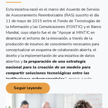
Esta iniciativa nació en el marco del Acuerdo de Servicio
de Asesoramiento Reembolsable (RAS) suscrito el día
11 de mayo de 2015 entre el Fondo de Tecnologías de
la Información y las Comunicaciones (FONTIC) y el Banco
Mundial, cuyo objeto fue el de "Apoyar al MINTIC en
dinamizar el entorno de la innovación, a través de la
producción de insumos de conocimiento necesarios para
conceptualizar un esquema de colaboración abierta, el
diseño y la implementación de una iniciativa de datos
abiertos y
la preparación de una estrategia
nacional para la creación de un modelo para
compartir soluciones tecnológicas entre las
instituciones gubernamentales
.", gracias a esto
surgió la iniciativa de Software Público Colombia, la cual
Seguir leyendo
fue presentada en la semana de gobierno digital los días
25, 26 y 27 de octubre de 2017.
Durante el año 2018, se logró resolver problemas de