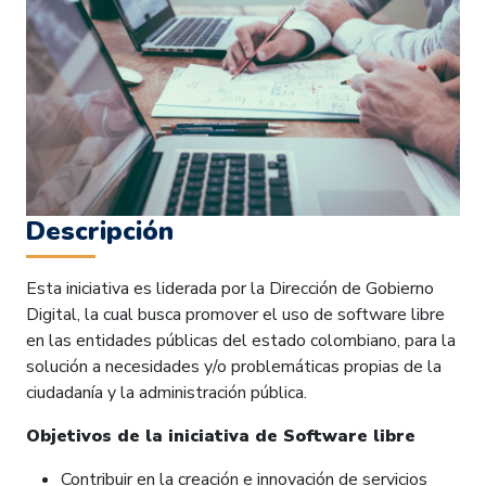
adicionen o sustituyan.
La información sobre los códigos fuentes objeto de
licenciamiento de que trata la presente Resolución
serían publicados en el portal de "Software Público
Colombia" www.softwarepublicocolombia.gov.co.
En el portal de software público se logró la publicación
de 86 soluciones de software público y cívico, de las
Descripción
cuales alrededor de 50 fueron publicadas por la
Resolución 537 de 2018, estas soluciones al ser
Esta iniciativa es liderada por la Dirección de Gobierno
desarrollos de contratos de las vigencias 2011 y 2012,
Digital, la cual busca promover el uso de software libre
y que fueron entregadas a entidades públicas para su
en las entidades públicas del estado colombiano, para la
implementación y despliegue, dejaron de ser
solución a necesidades y/o problemáticas propias de la
actualizadas, descargadas y utilizadas por otras
ciudadanía y la administración pública.
entidades públicas. Actualmente existe un inventario de
estas soluciones publicadas en el portal de datos
Objetivos de la iniciativa de Software libre
abiertos del estado colombiano, en el conjunto de datos
"Software Público Colombia, histórico de proyectos
Contribuir en la creación e innovación de servicios