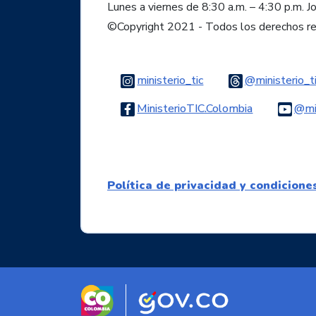
Lunes a viernes de 8:30 a.m. – 4:30 p.m. J
©Copyright 2021 - Todos los derechos r
Logo Instagram
ministerio_tic
@ministerio_t
Logo Faceb
MinisterioTIC.Colombia
@min
Política de privacidad y condicione
Logo marca Colombia
Logo Gobierno d