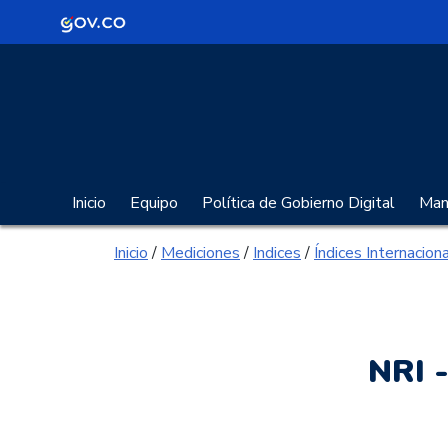
Logo Gobierno de Colombia
Portal Gobierno Digita
Inicio
Equipo
Política de Gobierno Digital
Manu
Inicio
/
Mediciones
/
Indices
/
Índices Internacion
NRI 