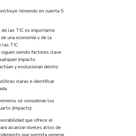
onstruye teniendo en cuenta 5
l de las TIC es importante
 de una economía y de la
e las TIC.
 siguen siendo factores clave
cualquier impacto.
ractúan y evolucionan dentro
íticas claras e identificar
ada.
primeros se consideran los
uarto (impacto).
vorabilidad que ofrece el
ara alcanzar niveles altos de
ndimiento que permita generar