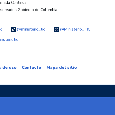
ornada Continua
eservados Gobierno de Colombia
Logo Threads
Logo Tiktok
Logo Twitter
ic
@ministerio_tic
@Ministerio_TIC
ook
Logo Youtube
Logo WhatsApp
isteriotic
s de uso
Contacto
Mapa del sitio
e Colombia