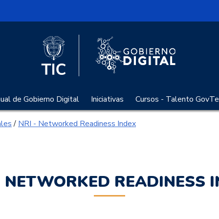
l
Logo Gobier
Logo del Ministerio TIC
al de Gobierno Digital
Iniciativas
Cursos - Talento GovTe
ales
/
NRI - Networked Readiness Index
- NETWORKED READINESS 