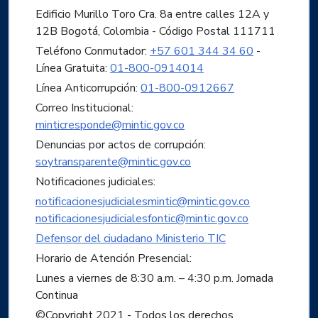
Edificio Murillo Toro Cra. 8a entre calles 12A y
12B Bogotá, Colombia - Código Postal 111711
Teléfono Conmutador:
+57 601 344 34 60
-
Línea Gratuita:
01-800-0914014
Línea Anticorrupción:
01-800-0912667
Correo Institucional:
minticresponde@mintic.gov.co
Denuncias por actos de corrupción:
soytransparente@mintic.gov.co
Notificaciones judiciales:
notificacionesjudicialesmintic@mintic.gov.co
notificacionesjudicialesfontic@mintic.gov.co
Defensor del ciudadano Ministerio TIC
Horario de Atención Presencial:
Lunes a viernes de 8:30 a.m. – 4:30 p.m. Jornada
Continua
©Copyright 2021 - Todos los derechos