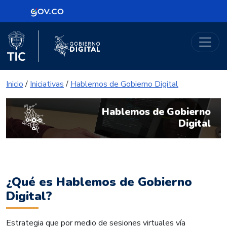
Logo Gobierno de Colombia
Portal Gobierno Digital
Logo del Ministerio TIC
Logo Gobierno Digital
Inicio
/
Iniciativas
/
Hablemos de Gobierno Digital
Hablemos de Gobierno
Digital
¿Qué es Hablemos de Gobierno
Digital?
Estrategia que por medio de sesiones virtuales vía