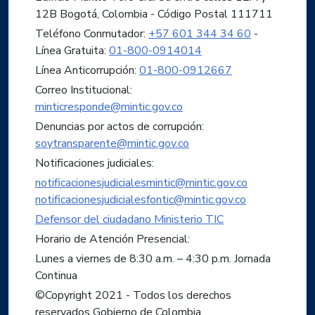
12B Bogotá, Colombia - Código Postal 111711
Teléfono Conmutador:
+57 601 344 34 60
-
Línea Gratuita:
01-800-0914014
Línea Anticorrupción:
01-800-0912667
Correo Institucional:
minticresponde@mintic.gov.co
Denuncias por actos de corrupción:
soytransparente@mintic.gov.co
Notificaciones judiciales:
notificacionesjudicialesmintic@mintic.gov.co
notificacionesjudicialesfontic@mintic.gov.co
Defensor del ciudadano Ministerio TIC
Horario de Atención Presencial:
Lunes a viernes de 8:30 a.m. – 4:30 p.m. Jornada
Continua
©Copyright 2021 - Todos los derechos
reservados Gobierno de Colombia