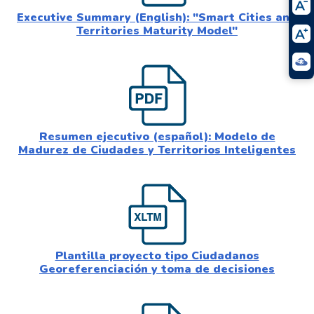
Executive Summary (English): "Smart Cities and
Territories Maturity Model"
Resumen ejecutivo (español): Modelo de
Madurez de Ciudades y Territorios Inteligentes
Plantilla proyecto tipo Ciudadanos
Georeferenciación y toma de decisiones