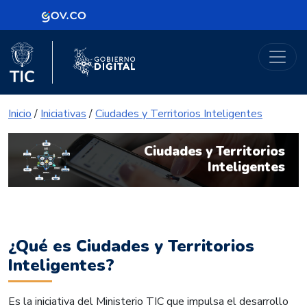
Logo Gobierno de Colombia
Portal Gobierno Digital
Logo del Ministerio TIC
Logo Gobierno Digital
Inicio
/
Iniciativas
/
Ciudades y Territorios Inteligentes
Ciudades y Territorios
Inteligentes
¿Qué es Ciudades y Territorios
Inteligentes?
Es la iniciativa del Ministerio TIC que impulsa el desarrollo