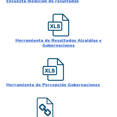
Encuesta medición de resultados
contratar por medio de ellos. Los AMP incentivan el
desarrollo en el país para que puedan resolver las
necesidades de sus ciudadanos. Los AMP pueden ser
consultados en la Tienda Virtual del Estado Colombiano
https://colombiacompra.gov.co/content/tienda-virtual
Línea de acción #3. Cofinanciación de
Herramienta de Resultados Alcaldías y
Gobernaciones
estrategias de ciudades y territorios
inteligentes.
En caso de que el MinTIC así lo estime, se habilitarán
diferentes mecanismos tales como convenios
interadministrativos y convocatorias públicas que
permitan la cofinanciación de proyectos de ciudades y
Herramienta de Percepción Gobernaciones
territorios inteligentes. Para ello, estableció los
lineamientos relacionados con los mecanismos de
cofinanciación de las estrategias de ciudades y territorios
inteligentes con recursos del Fondo Único de TIC -
FUNTIC. Esta información, que se encuentra disponible