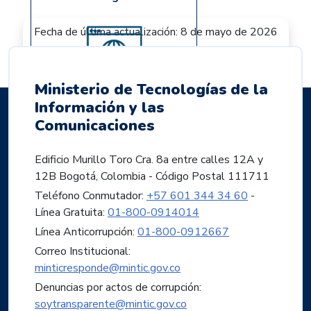
Fecha de última actualización: 8 de mayo de 2026
Ministerio de Tecnologías de la
Ir a la herramienta
Información y las
Comunicaciones
Edificio Murillo Toro Cra. 8a entre calles 12A y
12B Bogotá, Colombia - Código Postal 111711
Teléfono Conmutador:
+57 601 344 34 60
-
Línea Gratuita:
01-800-0914014
Línea Anticorrupción:
01-800-0912667
Correo Institucional:
minticresponde@mintic.gov.co
Denuncias por actos de corrupción:
soytransparente@mintic.gov.co