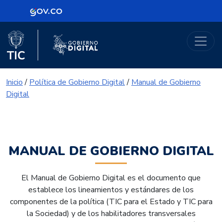
Logo Gobierno de Colombia
Portal Gobierno Digital
Logo del Ministerio TIC
Logo Gobierno Digital
Inicio
/
Política de Gobierno Digital
/
Manual de Gobierno
Digital
MANUAL DE GOBIERNO DIGITAL
El Manual de Gobierno Digital es el documento que
establece los lineamientos y estándares de los
componentes de la política (TIC para el Estado y TIC para
la Sociedad) y de los habilitadores transversales