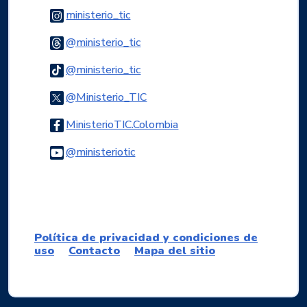
Logo Instagram
ministerio_tic
Logo Threads
@ministerio_tic
Logo Tiktok
@ministerio_tic
Logo Twitter
@Ministerio_TIC
Logo Facebook
MinisterioTIC.Colombia
Logo Youtube
@ministeriotic
Logo WhatsApp
Política de privacidad y condiciones de
uso
Contacto
Mapa del sitio