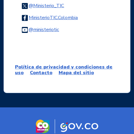
Logo Twitter
@Ministerio_TIC
Logo Facebook
MinisterioTIC.Colombia
Logo Youtube
@ministeriotic
Logo WhatsApp
Política de privacidad y condiciones de
uso
Contacto
Mapa del sitio
Logo marca Colombia
Logo Gobierno d