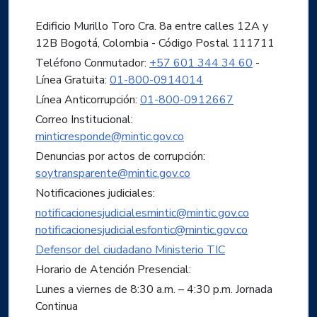
Edificio Murillo Toro Cra. 8a entre calles 12A y
12B Bogotá, Colombia - Código Postal 111711
Teléfono Conmutador:
+57 601 344 34 60
-
Línea Gratuita:
01-800-0914014
Línea Anticorrupción:
01-800-0912667
Correo Institucional:
minticresponde@mintic.gov.co
Denuncias por actos de corrupción:
soytransparente@mintic.gov.co
Notificaciones judiciales:
notificacionesjudicialesmintic@mintic.gov.co
notificacionesjudicialesfontic@mintic.gov.co
Defensor del ciudadano Ministerio TIC
Horario de Atención Presencial:
Lunes a viernes de 8:30 a.m. – 4:30 p.m. Jornada
Continua