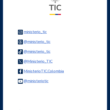
Logo Instagram
ministerio_tic
Logo Threads
@ministerio_tic
Logo Tiktok
@ministerio_tic
Logo Twitter
@Ministerio_TIC
Logo Facebook
MinisterioTIC.Colombia
Logo Youtube
@ministeriotic
Logo WhatsApp