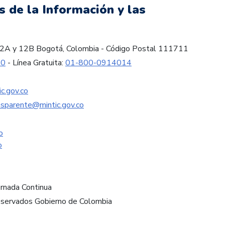
s de la Información y las
es 12A y 12B Bogotá, Colombia - Código Postal 111711
60
- Línea Gratuita:
01-800-0914014
c.gov.co
nsparente@mintic.gov.co
o
o
ornada Continua
eservados Gobierno de Colombia