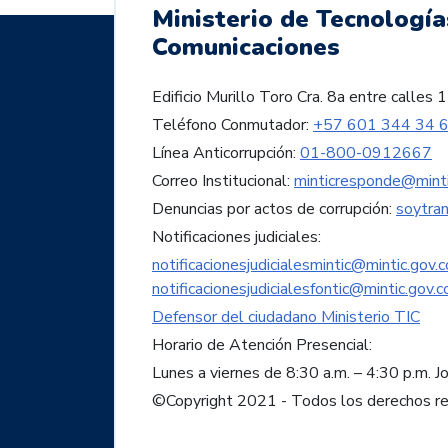
Ministerio de Tecnología
Comunicaciones
Edificio Murillo Toro Cra. 8a entre call
Teléfono Conmutador:
+57 601 344 34 
Línea Anticorrupción:
01-800-0912667
Correo Institucional:
minticresponde@minti
Denuncias por actos de corrupción:
soytra
Notificaciones judiciales:
notificacionesjudicialesmintic@mintic.gov.c
notificacionesjudicialesfontic@mintic.gov.c
Defensor del ciudadano Ministerio TIC
Horario de Atención Presencial:
Lunes a viernes de 8:30 a.m. – 4:30 p.m. J
©Copyright 2021 - Todos los derechos r