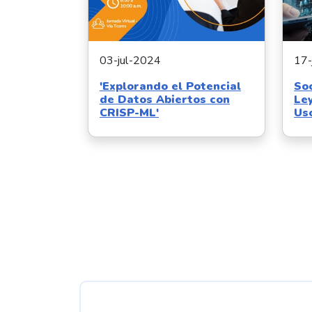
03-jul-2024
17-
'Explorando el Potencial
Soc
de Datos Abiertos con
Le
CRISP-ML'
Us