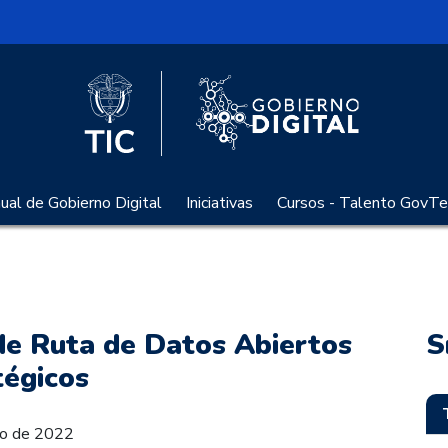
l
Logo Gobier
Logo del Ministerio TIC
al de Gobierno Digital
Iniciativas
Cursos - Talento GovTe
de Ruta de Datos Abiertos
S
tégicos
zo de 2022