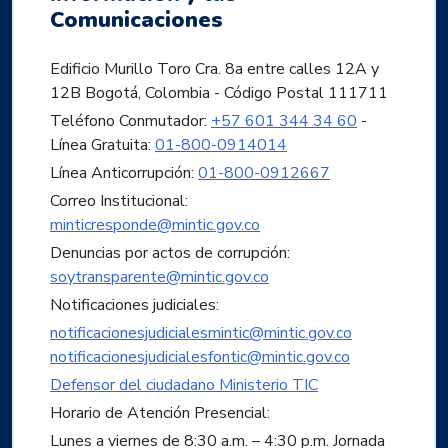
Comunicaciones
Edificio Murillo Toro Cra. 8a entre calles 12A y
12B Bogotá, Colombia - Código Postal 111711
Teléfono Conmutador:
+57 601 344 34 60
-
Línea Gratuita:
01-800-0914014
Línea Anticorrupción:
01-800-0912667
Correo Institucional:
minticresponde@mintic.gov.co
Denuncias por actos de corrupción:
soytransparente@mintic.gov.co
Notificaciones judiciales:
notificacionesjudicialesmintic@mintic.gov.co
notificacionesjudicialesfontic@mintic.gov.co
Defensor del ciudadano Ministerio TIC
Horario de Atención Presencial:
Lunes a viernes de 8:30 a.m. – 4:30 p.m. Jornada