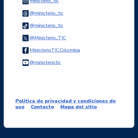
Logo Instagram
ministerio_tic
Logo Threads
@ministerio_tic
Logo Tiktok
@ministerio_tic
Logo Twitter
@Ministerio_TIC
Logo Facebook
MinisterioTIC.Colombia
Logo Youtube
@ministeriotic
Logo WhatsApp
Política de privacidad y condiciones de
uso
Contacto
Mapa del sitio