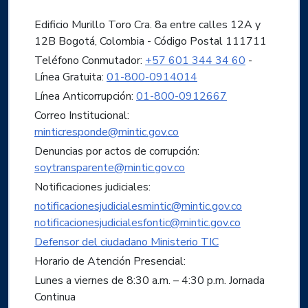
Edificio Murillo Toro Cra. 8a entre calles 12A y
12B Bogotá, Colombia - Código Postal 111711
Teléfono Conmutador:
+57 601 344 34 60
-
Línea Gratuita:
01-800-0914014
Línea Anticorrupción:
01-800-0912667
Correo Institucional:
minticresponde@mintic.gov.co
Denuncias por actos de corrupción:
soytransparente@mintic.gov.co
Notificaciones judiciales:
notificacionesjudicialesmintic@mintic.gov.co
notificacionesjudicialesfontic@mintic.gov.co
Defensor del ciudadano Ministerio TIC
Horario de Atención Presencial:
Lunes a viernes de 8:30 a.m. – 4:30 p.m. Jornada
Continua