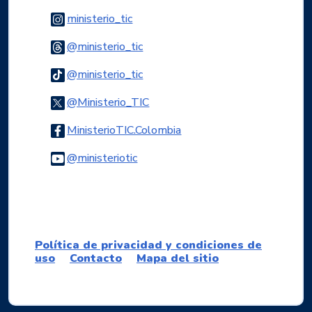
Logo Instagram
ministerio_tic
Logo Threads
@ministerio_tic
Logo Tiktok
@ministerio_tic
Logo Twitter
@Ministerio_TIC
Logo Facebook
MinisterioTIC.Colombia
Logo Youtube
@ministeriotic
Logo WhatsApp
Política de privacidad y condiciones de
uso
Contacto
Mapa del sitio