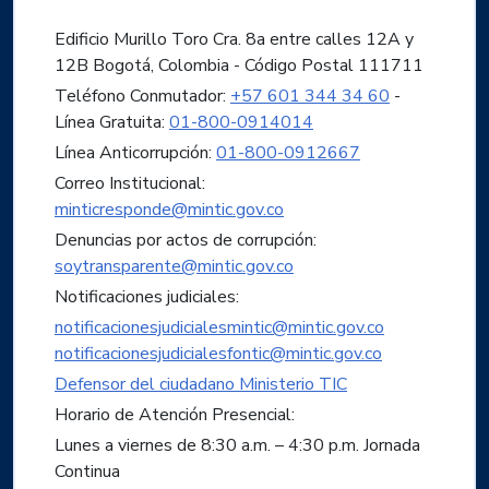
Edificio Murillo Toro Cra. 8a entre calles 12A y
12B Bogotá, Colombia - Código Postal 111711
Teléfono Conmutador:
+57 601 344 34 60
-
Línea Gratuita:
01-800-0914014
Línea Anticorrupción:
01-800-0912667
Correo Institucional:
minticresponde@mintic.gov.co
Denuncias por actos de corrupción:
soytransparente@mintic.gov.co
Notificaciones judiciales:
notificacionesjudicialesmintic@mintic.gov.co
notificacionesjudicialesfontic@mintic.gov.co
Defensor del ciudadano Ministerio TIC
Horario de Atención Presencial:
Lunes a viernes de 8:30 a.m. – 4:30 p.m. Jornada
Continua