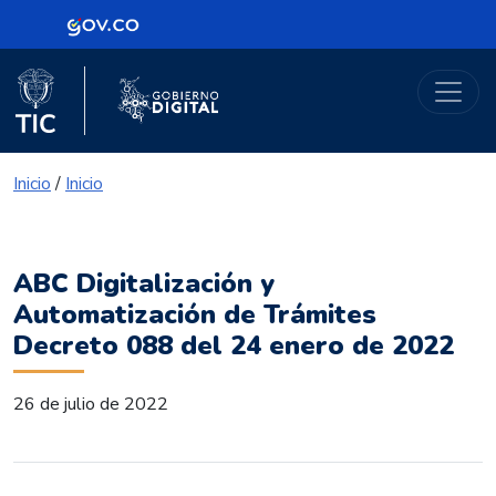
Logo Gobierno de Colombia
Portal Gobierno Digital
Logo del Ministerio TIC
Logo Gobierno Digital
Inicio
/
Inicio
ABC Digitalización y
Automatización de Trámites
Decreto 088 del 24 enero de 2022
26 de julio de 2022