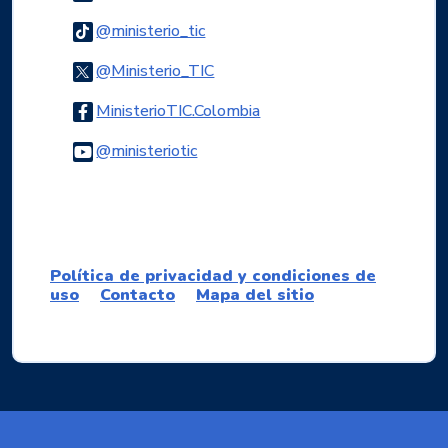
Logo Tiktok
@ministerio_tic
Logo Twitter
@Ministerio_TIC
Logo Facebook
MinisterioTIC.Colombia
Logo Youtube
@ministeriotic
Logo WhatsApp
Política de privacidad y condiciones de
uso
Contacto
Mapa del sitio