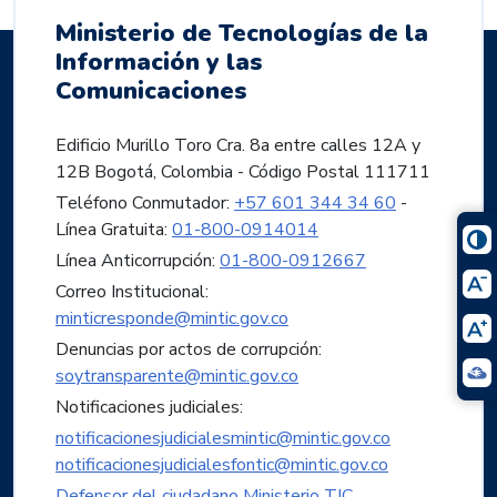
Ministerio de Tecnologías de la
Información y las
Comunicaciones
Edificio Murillo Toro Cra. 8a entre calles 12A y
12B Bogotá, Colombia - Código Postal 111711
Teléfono Conmutador:
+57 601 344 34 60
-
Línea Gratuita:
01-800-0914014
Línea Anticorrupción:
01-800-0912667
Correo Institucional:
minticresponde@mintic.gov.co
Denuncias por actos de corrupción:
soytransparente@mintic.gov.co
Notificaciones judiciales:
notificacionesjudicialesmintic@mintic.gov.co
notificacionesjudicialesfontic@mintic.gov.co
Defensor del ciudadano Ministerio TIC