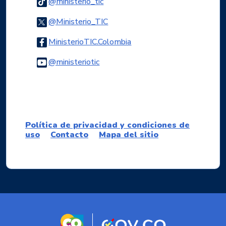
Logo Tiktok
@ministerio_tic
Logo Twitter
@Ministerio_TIC
Logo Facebook
MinisterioTIC.Colombia
Logo Youtube
@ministeriotic
Logo WhatsApp
Política de privacidad y condiciones de
uso
Contacto
Mapa del sitio
Logo marca Colombia
Logo Gobierno d