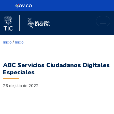
Logo Gobierno de Colombia
Portal Gobierno Digital
Logo del Ministerio TIC
Logo Gobierno Digital
Inicio
/
Inicio
ABC Servicios Ciudadanos Digitales
Especiales
26 de julio de 2022