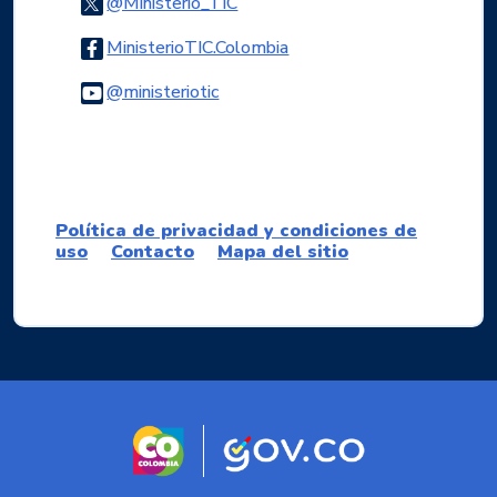
Logo Twitter
@Ministerio_TIC
Logo Facebook
MinisterioTIC.Colombia
Logo Youtube
@ministeriotic
Logo WhatsApp
Política de privacidad y condiciones de
uso
Contacto
Mapa del sitio
Logo marca Colombia
Logo Gobierno d