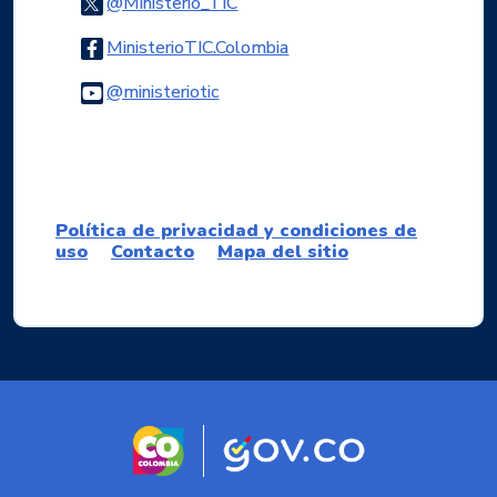
Logo Twitter
@Ministerio_TIC
Logo Facebook
MinisterioTIC.Colombia
Logo Youtube
@ministeriotic
Logo WhatsApp
Política de privacidad y condiciones de
uso
Contacto
Mapa del sitio
Logo marca Colombia
Logo Gobierno d