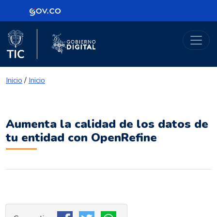
Logo Gobierno de Colombia
Portal Gobierno Digital
Logo del Ministerio TIC
Logo Gobierno Digital
Inicio
/
Inicio
Aumenta la calidad de los datos de
tu entidad con OpenRefine