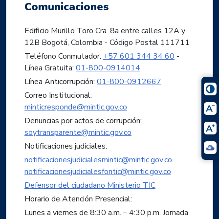
Comunicaciones
Edificio Murillo Toro Cra. 8a entre calles 12A y
12B Bogotá, Colombia - Código Postal 111711
Teléfono Conmutador:
+57 601 344 34 60
-
Línea Gratuita:
01-800-0914014
Línea Anticorrupción:
01-800-0912667
Correo Institucional:
minticresponde@mintic.gov.co
Denuncias por actos de corrupción:
soytransparente@mintic.gov.co
Notificaciones judiciales:
notificacionesjudicialesmintic@mintic.gov.co
notificacionesjudicialesfontic@mintic.gov.co
Defensor del ciudadano Ministerio TIC
Horario de Atención Presencial:
Lunes a viernes de 8:30 a.m. – 4:30 p.m. Jornada