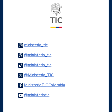
Logo del ministerio TIC
Logo Instagram
ministerio_tic
Logo Threads
@ministerio_tic
Logo Tiktok
@ministerio_tic
Logo Twitter
@Ministerio_TIC
Logo Facebook
MinisterioTIC.Colombia
Logo Youtube
@ministeriotic
Logo WhatsApp