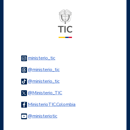
Logo del ministerio TIC
Logo Instagram
ministerio_tic
Logo Threads
@ministerio_tic
Logo Tiktok
@ministerio_tic
Logo Twitter
@Ministerio_TIC
Logo Facebook
MinisterioTIC.Colombia
Logo Youtube
@ministeriotic
Logo WhatsApp