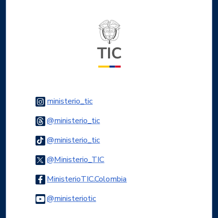
Logo del ministerio TIC
Logo Instagram
ministerio_tic
Logo Threads
@ministerio_tic
Logo Tiktok
@ministerio_tic
Logo Twitter
@Ministerio_TIC
Logo Facebook
MinisterioTIC.Colombia
Logo Youtube
@ministeriotic
Logo WhatsApp