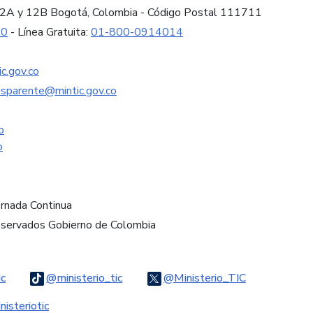
es 12A y 12B Bogotá, Colombia - Código Postal 111711
60
- Línea Gratuita:
01-800-0914014
c.gov.co
nsparente@mintic.gov.co
o
o
ornada Continua
eservados Gobierno de Colombia
Logo Threads
Logo Tiktok
Logo Twitter
ic
@ministerio_tic
@Ministerio_TIC
ook
Logo Youtube
Logo WhatsApp
isteriotic