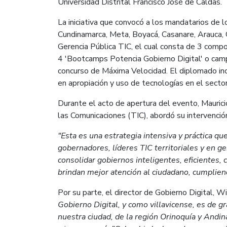
Universidad Distrital Francisco José de Caldas.
La iniciativa que convocó a los mandatarios de 
Cundinamarca, Meta, Boyacá, Casanare, Arauca, 
Gerencia Pública TIC, el cual consta de 3 compo
4 'Bootcamps Potencia Gobierno Digital' o camp
concurso de Máxima Velocidad. El diplomado inc
en apropiación y uso de tecnologías en el sector
Durante el acto de apertura del evento, Mauricio
las Comunicaciones (TIC), abordó su intervenci
"Esta es una estrategia intensiva y práctica qu
gobernadores, líderes TIC territoriales y en ge
consolidar gobiernos inteligentes, eficientes, 
brindan mejor atención al ciudadano, cumpliend
Por su parte, el director de Gobierno Digital, W
Gobierno Digital, y como villavicense, es de gr
nuestra ciudad, de la región Orinoquía y Andina