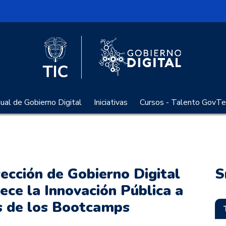
l
Logo Gobier
Logo del Ministerio TIC
al de Gobierno Digital
Iniciativas
Cursos - Talento GovTe
rección de Gobierno Digital
S
lece la Innovación Pública a
s de los Bootcamps