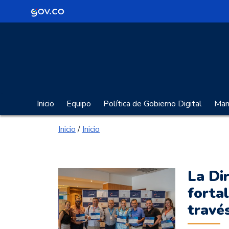
Logo Gobierno de Colombia
Portal Gobierno Digita
Inicio
Equipo
Política de Gobierno Digital
Manu
Inicio
/
Inicio
La Di
forta
travé