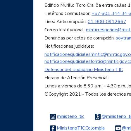
Edificio Murillo Toro Cra. 8a entre call
Teléfono Conmutador:
+57 601 344 34 
Línea Anticorrupción:
01-800-0912667
Correo Institucional:
minticresponde@minti
Denuncias por actos de corrupción:
soytra
Notificaciones judiciales:
notificacionesjudicialesmintic@mintic.gov.c
notificacionesjudicialesfontic@mintic.gov.c
Defensor del ciudadano Ministerio TIC
Horario de Atención Presencial:
Lunes a viernes de 8:30 a.m. – 4:30 p.m. J
©Copyright 2021 - Todos los derechos r
Logo Instagram
ministerio_tic
@ministerio_t
Logo Faceb
MinisterioTIC.Colombia
@min