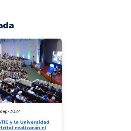
ada
-sep-2024
TIC y la Universidad
trital realizarán el