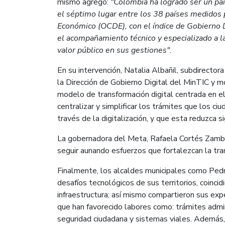
mismo agregó:
"Colombia ha logrado ser un paí
el séptimo lugar entre los 38 países medidos p
Económico (OCDE), con el índice de Gobierno D
el acompañamiento técnico y especializado a la
valor público en sus gestiones".
En su intervención, Natalia Albañil, subdirecto
la Dirección de Gobierno Digital del MinTIC y 
modelo de transformación digital centrada en el
centralizar y simplificar los trámites que los ci
través de la digitalización, y que esta reduzca 
La gobernadora del Meta, Rafaela Cortés Zambr
seguir aunando esfuerzos que fortalezcan la tra
Finalmente, los alcaldes municipales como Pedr
desafíos tecnológicos de sus territorios, coinci
infraestructura; así mismo compartieron sus exp
que han favorecido labores como: trámites admi
seguridad ciudadana y sistemas viales. Además,