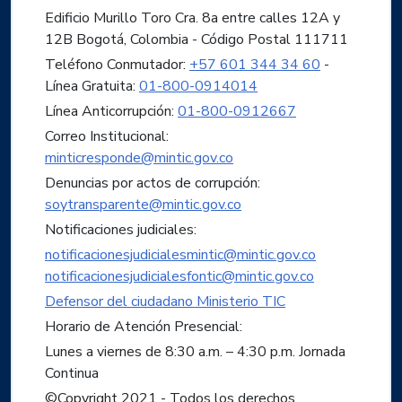
Edificio Murillo Toro Cra. 8a entre calles 12A y
12B Bogotá, Colombia - Código Postal 111711
Teléfono Conmutador:
+57 601 344 34 60
-
Línea Gratuita:
01-800-0914014
Línea Anticorrupción:
01-800-0912667
Correo Institucional:
minticresponde@mintic.gov.co
Denuncias por actos de corrupción:
soytransparente@mintic.gov.co
Notificaciones judiciales:
notificacionesjudicialesmintic@mintic.gov.co
notificacionesjudicialesfontic@mintic.gov.co
Defensor del ciudadano Ministerio TIC
Horario de Atención Presencial:
Lunes a viernes de 8:30 a.m. – 4:30 p.m. Jornada
Continua
©Copyright 2021 - Todos los derechos