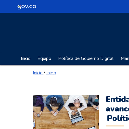
Logo Gobierno de Colombia
Portal Gobierno Digita
Inicio
Equipo
Política de Gobierno Digital
Manu
Inicio
/
Inicio
Entid
avanc
Polít