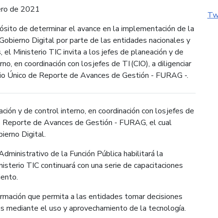
ero de 2021
Tw
ósito de determinar el avance en la implementación de la
 Gobierno Digital por parte de las entidades nacionales y
s, el Ministerio TIC invita a los jefes de planeación y de
rno, en coordinación con los jefes de TI (CIO), a diligenciar
rio Único de Reporte de Avances de Gestión - FURAG -.
ación y de control interno, en coordinación con los jefes de
o de Reporte de Avances de Gestión - FURAG, el cual
bierno Digital.
ministrativo de la Función Pública habilitará la
sterio TIC continuará con una serie de capacitaciones
iento.
ormación que permita a las entidades tomar decisiones
os mediante el uso y aprovechamiento de la tecnología.