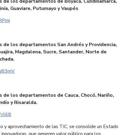
des de los departamentos de Boyacá, Cundinamarca,
inía, Guaviare, Putumayo y Vaupés
YRPmj
des de los departamentos San Andrés y Providencia,
Guajira, Magdalena, Sucre, Santander, Norte de
ichada.
3bg83mV
des de los departamentos de Cauca, Chocó, Nariño,
ndío y Risaralda.
blVl68
uso y aprovechamiento de las TIC, se consolide un Estado
e innovadoras, que generen valor público para los