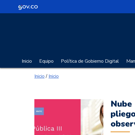
Logo Gobierno de Colombia
Portal Gobierno Digita
Inicio
Equipo
Política de Gobierno Digital
Manu
Inicio
/
Inicio
Nube 
pliego
obser