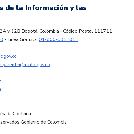
s de la Información y las
es 12A y 12B Bogotá, Colombia - Código Postal 111711
60
- Línea Gratuita:
01-800-0914014
c.gov.co
nsparente@mintic.gov.co
o
o
ornada Continua
eservados Gobierno de Colombia