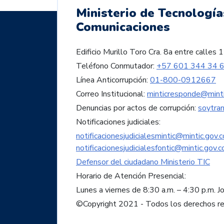
Ministerio de Tecnología
Comunicaciones
Edificio Murillo Toro Cra. 8a entre call
Teléfono Conmutador:
+57 601 344 34 
Línea Anticorrupción:
01-800-0912667
Correo Institucional:
minticresponde@minti
Denuncias por actos de corrupción:
soytra
Notificaciones judiciales:
notificacionesjudicialesmintic@mintic.gov.c
notificacionesjudicialesfontic@mintic.gov.c
Defensor del ciudadano Ministerio TIC
Horario de Atención Presencial:
Lunes a viernes de 8:30 a.m. – 4:30 p.m. J
©Copyright 2021 - Todos los derechos r