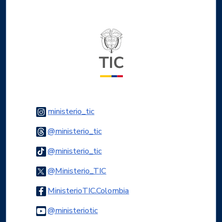
Logo del ministerio TIC
Logo Instagram
ministerio_tic
Logo Threads
@ministerio_tic
Logo Tiktok
@ministerio_tic
Logo Twitter
@Ministerio_TIC
Logo Facebook
MinisterioTIC.Colombia
Logo Youtube
@ministeriotic