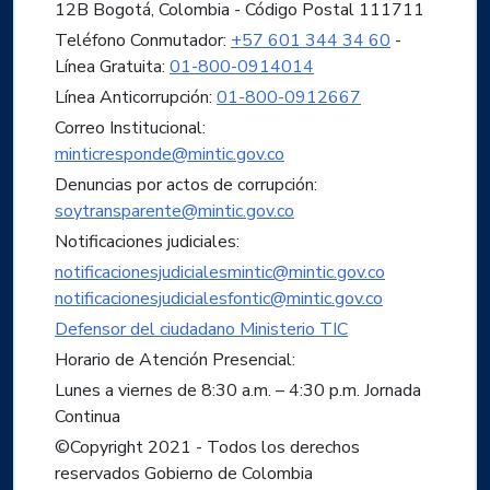
12B Bogotá, Colombia - Código Postal 111711
Teléfono Conmutador:
+57 601 344 34 60
-
Línea Gratuita:
01-800-0914014
Línea Anticorrupción:
01-800-0912667
Correo Institucional:
minticresponde@mintic.gov.co
Denuncias por actos de corrupción:
soytransparente@mintic.gov.co
Notificaciones judiciales:
notificacionesjudicialesmintic@mintic.gov.co
notificacionesjudicialesfontic@mintic.gov.co
Defensor del ciudadano Ministerio TIC
Horario de Atención Presencial:
Lunes a viernes de 8:30 a.m. – 4:30 p.m. Jornada
Continua
©Copyright 2021 - Todos los derechos
reservados Gobierno de Colombia