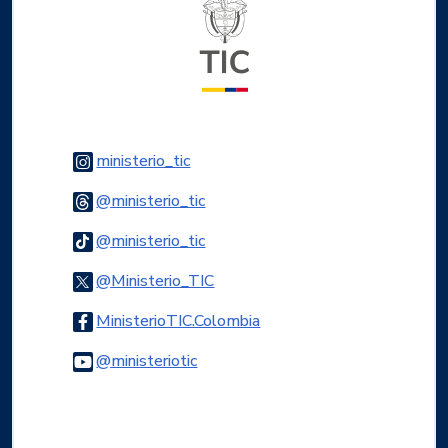
Logo del ministerio TIC
Logo Instagram
ministerio_tic
Logo Threads
@ministerio_tic
Logo Tiktok
@ministerio_tic
Logo Twitter
@Ministerio_TIC
Logo Facebook
MinisterioTIC.Colombia
Logo Youtube
@ministeriotic
Logo WhatsApp