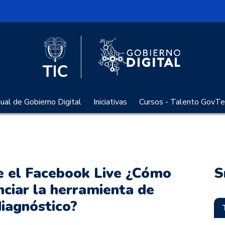
l
Logo Gobier
Logo del Ministerio TIC
al de Gobierno Digital
Iniciativas
Cursos - Talento GovTe
e el Facebook Live ¿Cómo
S
nciar la herramienta de
iagnóstico?