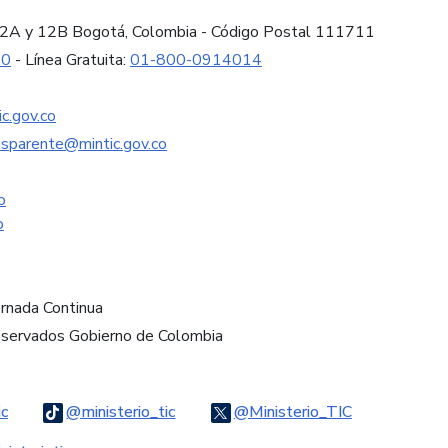
es 12A y 12B Bogotá, Colombia - Código Postal 111711
60
- Línea Gratuita:
01-800-0914014
c.gov.co
nsparente@mintic.gov.co
o
o
ornada Continua
eservados Gobierno de Colombia
Logo Threads
Logo Tiktok
Logo Twitter
ic
@ministerio_tic
@Ministerio_TIC