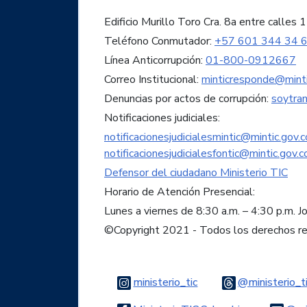
Edificio Murillo Toro Cra. 8a entre call
Teléfono Conmutador:
+57 601 344 34 
Línea Anticorrupción:
01-800-0912667
Correo Institucional:
minticresponde@minti
Denuncias por actos de corrupción:
soytra
Notificaciones judiciales:
notificacionesjudicialesmintic@mintic.gov.c
notificacionesjudicialesfontic@mintic.gov.c
Defensor del ciudadano Ministerio TIC
Horario de Atención Presencial:
Lunes a viernes de 8:30 a.m. – 4:30 p.m. J
©Copyright 2021 - Todos los derechos r
Logo Instagram
ministerio_tic
@ministerio_t