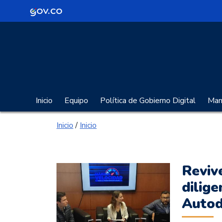
Logo Gobierno de Colombia
Portal Gobierno Digita
Inicio
Equipo
Política de Gobierno Digital
Manu
Inicio
/
Inicio
Reviv
dilige
Autod