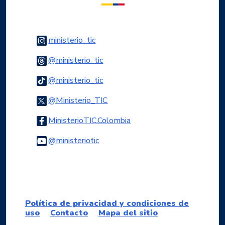
Logo Instagram
ministerio_tic
Logo Threads
@ministerio_tic
Logo Tiktok
@ministerio_tic
Logo Twitter
@Ministerio_TIC
Logo Facebook
MinisterioTIC.Colombia
Logo Youtube
@ministeriotic
Logo WhatsApp
Política de privacidad y condiciones de
uso
Contacto
Mapa del sitio