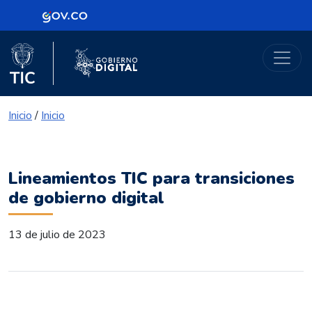
Logo Gobierno de Colombia
Portal Gobierno Digital
Logo del Ministerio TIC
Logo Gobierno Digital
Inicio
/
Inicio
Lineamientos TIC para transiciones
de gobierno digital
13 de julio de 2023