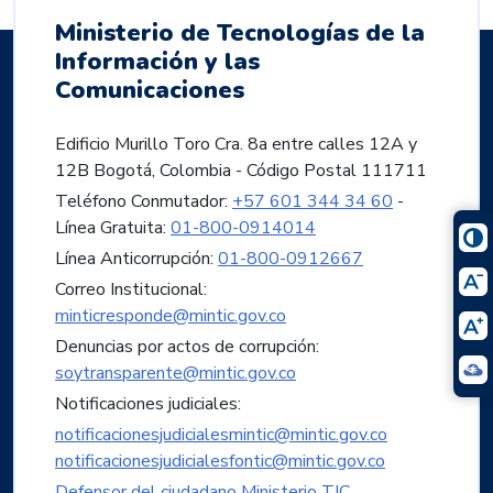
Ministerio de Tecnologías de la
Información y las
Comunicaciones
Edificio Murillo Toro Cra. 8a entre calles 12A y
12B Bogotá, Colombia - Código Postal 111711
Teléfono Conmutador:
+57 601 344 34 60
-
Línea Gratuita:
01-800-0914014
Línea Anticorrupción:
01-800-0912667
Correo Institucional:
minticresponde@mintic.gov.co
Denuncias por actos de corrupción:
soytransparente@mintic.gov.co
Notificaciones judiciales:
notificacionesjudicialesmintic@mintic.gov.co
notificacionesjudicialesfontic@mintic.gov.co
Defensor del ciudadano Ministerio TIC