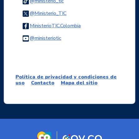
Logo Tiktok
@ministerio_tic
Logo Twitter
@Ministerio_TIC
Logo Facebook
MinisterioTIC.Colombia
Logo Youtube
@ministeriotic
Logo WhatsApp
Política de privacidad y condiciones de
uso
Contacto
Mapa del sitio
Logo marca Colombia
Logo Gobierno d