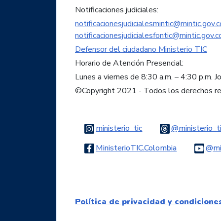
Notificaciones judiciales:
notificacionesjudicialesmintic@mintic.gov.c
notificacionesjudicialesfontic@mintic.gov.c
Defensor del ciudadano Ministerio TIC
Horario de Atención Presencial:
Lunes a viernes de 8:30 a.m. – 4:30 p.m. J
©Copyright 2021 - Todos los derechos r
Logo Instagram
ministerio_tic
@ministerio_t
Logo Faceb
MinisterioTIC.Colombia
@min
Política de privacidad y condicione