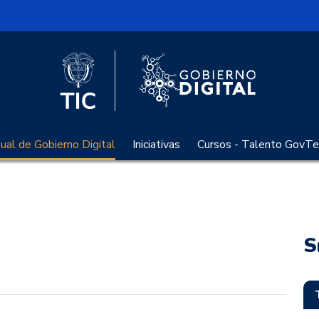
l
Logo Gobier
Logo del Ministerio TIC
al de Gobierno Digital
Iniciativas
Cursos - Talento GovTe
S