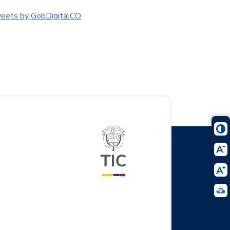
eets by GobDigitalCO
Logo del ministerio TIC