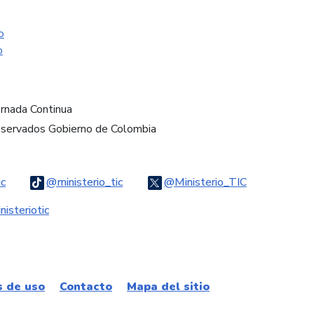
o
o
ornada Continua
eservados Gobierno de Colombia
Logo Threads
Logo Tiktok
Logo Twitter
ic
@ministerio_tic
@Ministerio_TIC
ook
Logo Youtube
Logo WhatsApp
isteriotic
s de uso
Contacto
Mapa del sitio