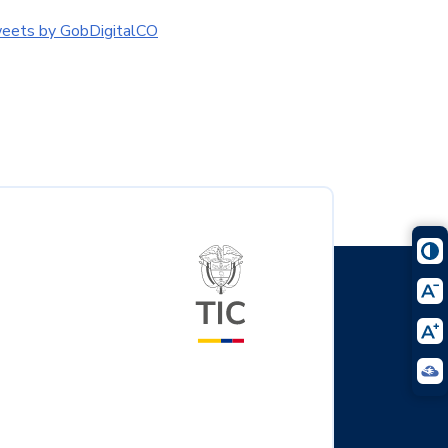
eets by GobDigitalCO
Logo del ministerio TIC