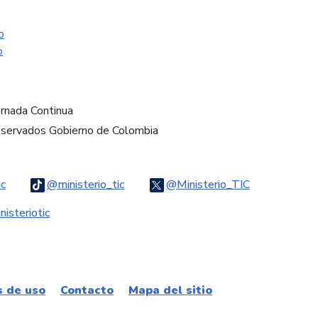
o
o
ornada Continua
eservados Gobierno de Colombia
Logo Threads
Logo Tiktok
Logo Twitter
ic
@ministerio_tic
@Ministerio_TIC
ook
Logo Youtube
Logo WhatsApp
isteriotic
s de uso
Contacto
Mapa del sitio