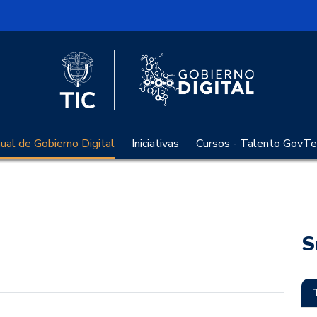
l
Logo Gobier
Logo del Ministerio TIC
al de Gobierno Digital
Iniciativas
Cursos - Talento GovTe
S