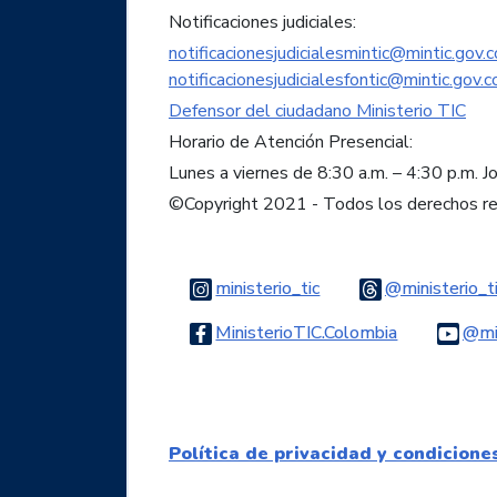
Notificaciones judiciales:
notificacionesjudicialesmintic@mintic.gov.c
notificacionesjudicialesfontic@mintic.gov.c
Defensor del ciudadano Ministerio TIC
Horario de Atención Presencial:
Lunes a viernes de 8:30 a.m. – 4:30 p.m. J
©Copyright 2021 - Todos los derechos r
Logo Instagram
ministerio_tic
@ministerio_t
Logo Faceb
MinisterioTIC.Colombia
@min
Política de privacidad y condicione