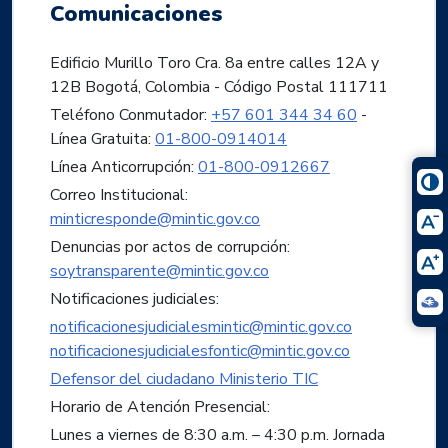
Comunicaciones
Edificio Murillo Toro Cra. 8a entre calles 12A y
12B Bogotá, Colombia - Código Postal 111711
Teléfono Conmutador:
+57 601 344 34 60
-
Línea Gratuita:
01-800-0914014
Línea Anticorrupción:
01-800-0912667
Correo Institucional:
minticresponde@mintic.gov.co
Denuncias por actos de corrupción:
soytransparente@mintic.gov.co
Notificaciones judiciales:
notificacionesjudicialesmintic@mintic.gov.co
notificacionesjudicialesfontic@mintic.gov.co
Defensor del ciudadano Ministerio TIC
Horario de Atención Presencial:
Lunes a viernes de 8:30 a.m. – 4:30 p.m. Jornada