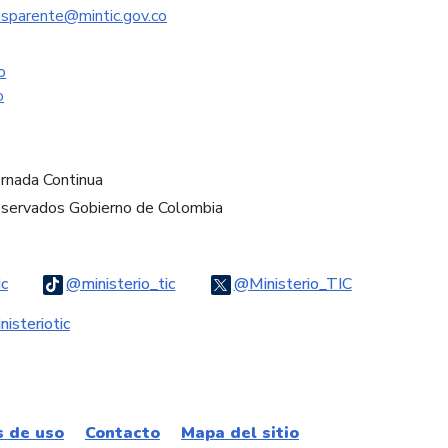
nsparente@mintic.gov.co
o
o
ornada Continua
eservados Gobierno de Colombia
Logo Threads
Logo Tiktok
Logo Twitter
ic
@ministerio_tic
@Ministerio_TIC
ook
Logo Youtube
Logo WhatsApp
isteriotic
s de uso
Contacto
Mapa del sitio