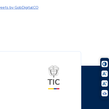
eets by GobDigitalCO
Logo del ministerio TIC