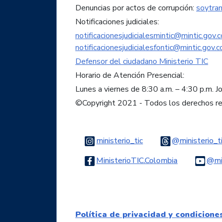
Denuncias por actos de corrupción:
soytra
Notificaciones judiciales:
notificacionesjudicialesmintic@mintic.gov.c
notificacionesjudicialesfontic@mintic.gov.c
Defensor del ciudadano Ministerio TIC
Horario de Atención Presencial:
Lunes a viernes de 8:30 a.m. – 4:30 p.m. J
©Copyright 2021 - Todos los derechos r
Logo Instagram
ministerio_tic
@ministerio_t
Logo Faceb
MinisterioTIC.Colombia
@min
Política de privacidad y condicione