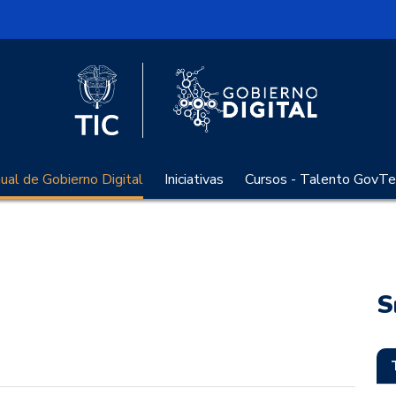
l
Logo Gobier
Logo del Ministerio TIC
al de Gobierno Digital
Iniciativas
Cursos - Talento GovTe
S