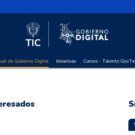
l
Logo Gobier
Logo del Ministerio TIC
al de Gobierno Digital
Iniciativas
Cursos - Talento GovTe
teresados
S