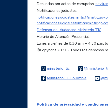
Denuncias por actos de corrupción:
soytra
Notificaciones judiciales:
notificacionesjudicialesmintic@mintic.gov.c
notificacionesjudicialesfontic@mintic.gov.c
Defensor del ciudadano Ministerio TIC
Horario de Atención Presencial:
Lunes a viernes de 8:30 a.m. – 4:30 p.m. J
©Copyright 2021 - Todos los derechos r
Logo Instagram
ministerio_tic
@ministerio_t
Logo Faceb
MinisterioTIC.Colombia
@min
Política de privacidad y condicione