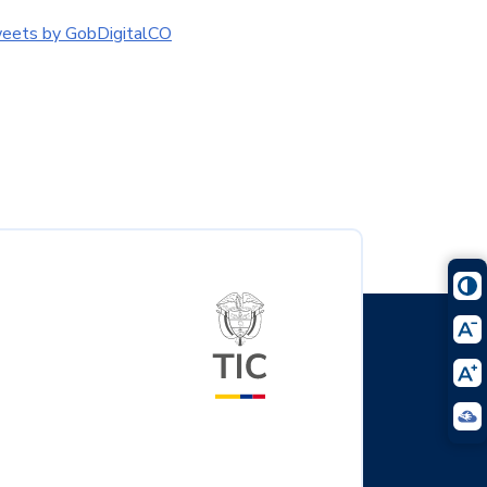
eets by GobDigitalCO
Logo del ministerio TIC