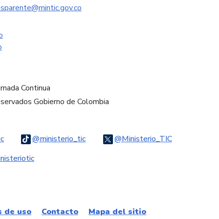
nsparente@mintic.gov.co
o
o
ornada Continua
eservados Gobierno de Colombia
Logo Threads
Logo Tiktok
Logo Twitter
ic
@ministerio_tic
@Ministerio_TIC
ook
Logo Youtube
Logo WhatsApp
isteriotic
s de uso
Contacto
Mapa del sitio