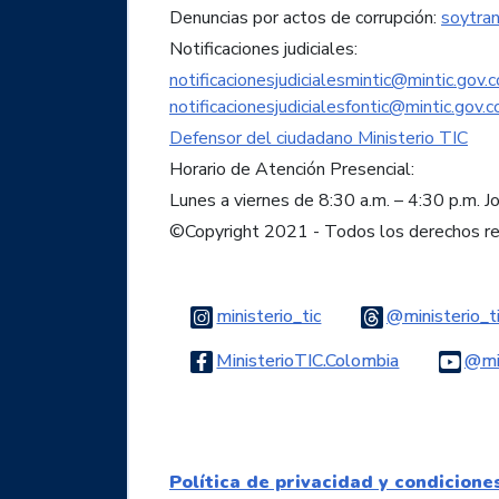
Denuncias por actos de corrupción:
soytra
Notificaciones judiciales:
notificacionesjudicialesmintic@mintic.gov.c
notificacionesjudicialesfontic@mintic.gov.c
Defensor del ciudadano Ministerio TIC
Horario de Atención Presencial:
Lunes a viernes de 8:30 a.m. – 4:30 p.m. J
©Copyright 2021 - Todos los derechos r
Logo Instagram
ministerio_tic
@ministerio_t
Logo Faceb
MinisterioTIC.Colombia
@min
Política de privacidad y condicione