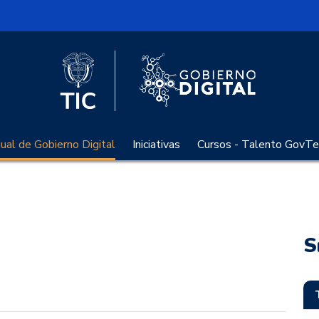
l
Logo Gobier
Logo del Ministerio TIC
al de Gobierno Digital
Iniciativas
Cursos - Talento GovTe
S