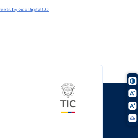
eets by GobDigitalCO
Logo del ministerio TIC