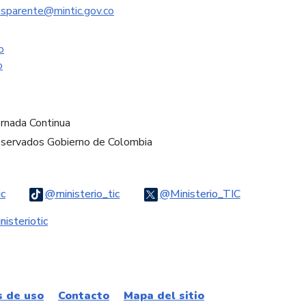
nsparente@mintic.gov.co
o
o
ornada Continua
eservados Gobierno de Colombia
Logo Threads
Logo Tiktok
Logo Twitter
ic
@ministerio_tic
@Ministerio_TIC
ook
Logo Youtube
Logo WhatsApp
isteriotic
s de uso
Contacto
Mapa del sitio