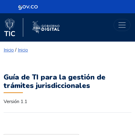
Logo Gobierno de Colombia
Portal Gobierno Digital
Logo del Ministerio TIC
Logo Gobierno Digital
Inicio
/
Inicio
Guía de TI para la gestión de
trámites jurisdiccionales
Versión 1.1