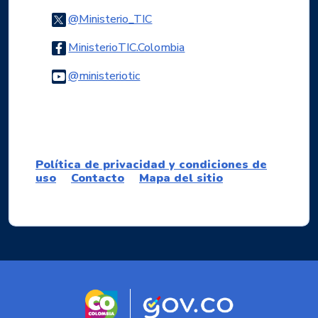
Logo Twitter
@Ministerio_TIC
Logo Facebook
MinisterioTIC.Colombia
Logo Youtube
@ministeriotic
Logo WhatsApp
Política de privacidad y condiciones de
uso
Contacto
Mapa del sitio
Logo marca Colombia
Logo Gobierno d