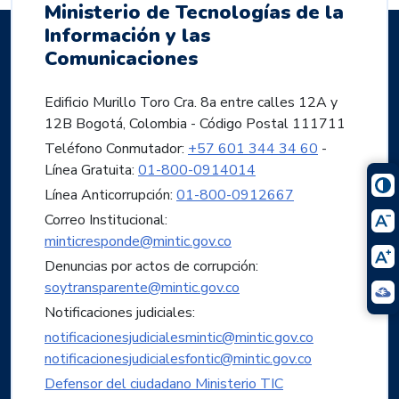
Ministerio de Tecnologías de la
Información y las
Comunicaciones
Edificio Murillo Toro Cra. 8a entre calles 12A y
12B Bogotá, Colombia - Código Postal 111711
Teléfono Conmutador:
+57 601 344 34 60
-
Línea Gratuita:
01-800-0914014
Línea Anticorrupción:
01-800-0912667
Correo Institucional:
minticresponde@mintic.gov.co
Denuncias por actos de corrupción:
soytransparente@mintic.gov.co
Notificaciones judiciales:
notificacionesjudicialesmintic@mintic.gov.co
notificacionesjudicialesfontic@mintic.gov.co
Defensor del ciudadano Ministerio TIC