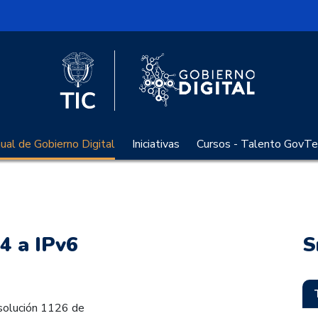
l
Logo Gobier
Logo del Ministerio TIC
al de Gobierno Digital
Iniciativas
Cursos - Talento GovTe
v4 a IPv6
S
solución 1126 de