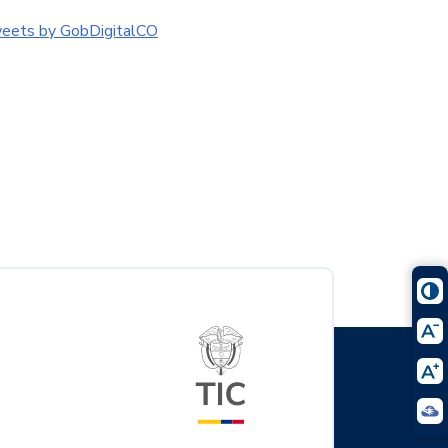
eets by GobDigitalCO
Logo del ministerio TIC