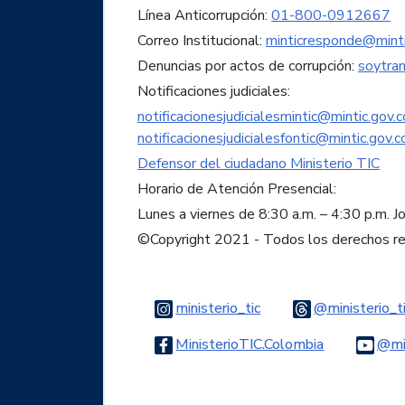
Línea Anticorrupción:
01-800-0912667
Correo Institucional:
minticresponde@minti
Denuncias por actos de corrupción:
soytra
Notificaciones judiciales:
notificacionesjudicialesmintic@mintic.gov.c
notificacionesjudicialesfontic@mintic.gov.c
Defensor del ciudadano Ministerio TIC
Horario de Atención Presencial:
Lunes a viernes de 8:30 a.m. – 4:30 p.m. J
©Copyright 2021 - Todos los derechos r
Logo Instagram
ministerio_tic
@ministerio_t
Logo Faceb
MinisterioTIC.Colombia
@min