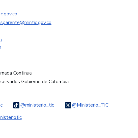
c.gov.co
nsparente@mintic.gov.co
o
o
ornada Continua
eservados Gobierno de Colombia
Logo Threads
Logo Tiktok
Logo Twitter
ic
@ministerio_tic
@Ministerio_TIC
ook
Logo Youtube
Logo WhatsApp
isteriotic