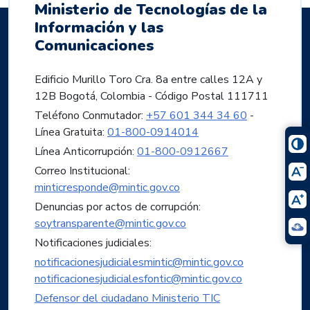
Ministerio de Tecnologías de la
Información y las
Comunicaciones
Edificio Murillo Toro Cra. 8a entre calles 12A y
12B Bogotá, Colombia - Código Postal 111711
Teléfono Conmutador:
+57 601 344 34 60
-
Línea Gratuita:
01-800-0914014
Línea Anticorrupción:
01-800-0912667
Correo Institucional:
minticresponde@mintic.gov.co
Denuncias por actos de corrupción:
soytransparente@mintic.gov.co
Notificaciones judiciales:
notificacionesjudicialesmintic@mintic.gov.co
notificacionesjudicialesfontic@mintic.gov.co
Defensor del ciudadano Ministerio TIC