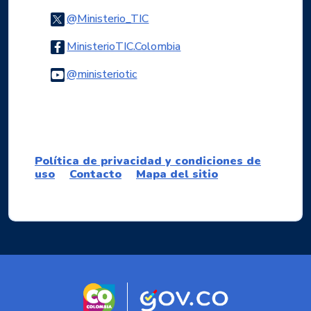
Logo Twitter
@Ministerio_TIC
Logo Facebook
MinisterioTIC.Colombia
Logo Youtube
@ministeriotic
Logo WhatsApp
Política de privacidad y condiciones de
uso
Contacto
Mapa del sitio
Logo marca Colombia
Logo Gobierno d