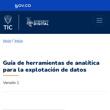
Logo Gobierno de Colombia
Portal Gobierno Digital
Logo del Ministerio TIC
Logo Gobierno Digital
Inicio
/
Inicio
Guía de herramientas de analítica
para la explotación de datos
Versión 1