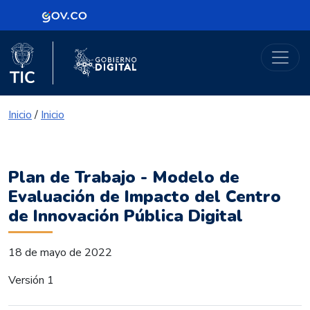
Logo Gobierno de Colombia
Portal Gobierno Digital
Logo del Ministerio TIC
Logo Gobierno Digital
Inicio
/
Inicio
Plan de Trabajo - Modelo de
Evaluación de Impacto del Centro
de Innovación Pública Digital
18 de mayo de 2022
Versión 1