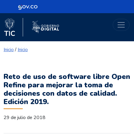
Logo Gobierno de Colombia
Portal Gobierno Digital
Logo del Ministerio TIC
Logo Gobierno Digital
Inicio
/
Inicio
Reto de uso de software libre Open
Refine para mejorar la toma de
decisiones con datos de calidad.
Edición 2019.
29 de julio de 2018