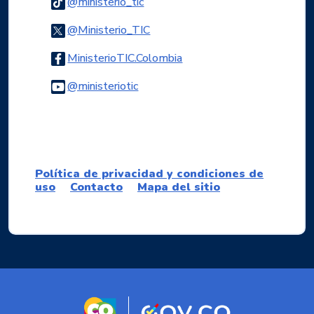
Logo Tiktok
@ministerio_tic
Logo Twitter
@Ministerio_TIC
Logo Facebook
MinisterioTIC.Colombia
Logo Youtube
@ministeriotic
Logo WhatsApp
Política de privacidad y condiciones de
uso
Contacto
Mapa del sitio
Logo marca Colombia
Logo Gobierno d