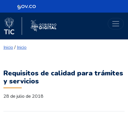
Logo Gobierno de Colombia
Portal Gobierno Digital
Logo del Ministerio TIC
Logo Gobierno Digital
Inicio
/
Inicio
Requisitos de calidad para trámites
y servicios
28 de julio de 2018