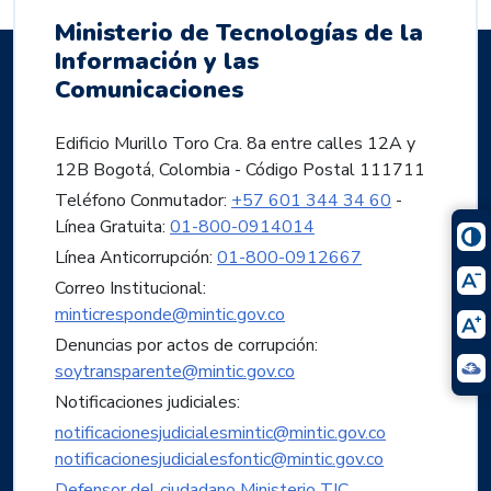
Ministerio de Tecnologías de la
Información y las
Comunicaciones
Edificio Murillo Toro Cra. 8a entre calles 12A y
12B Bogotá, Colombia - Código Postal 111711
Teléfono Conmutador:
+57 601 344 34 60
-
Línea Gratuita:
01-800-0914014
Línea Anticorrupción:
01-800-0912667
Correo Institucional:
minticresponde@mintic.gov.co
Denuncias por actos de corrupción:
soytransparente@mintic.gov.co
Notificaciones judiciales:
notificacionesjudicialesmintic@mintic.gov.co
notificacionesjudicialesfontic@mintic.gov.co
Defensor del ciudadano Ministerio TIC