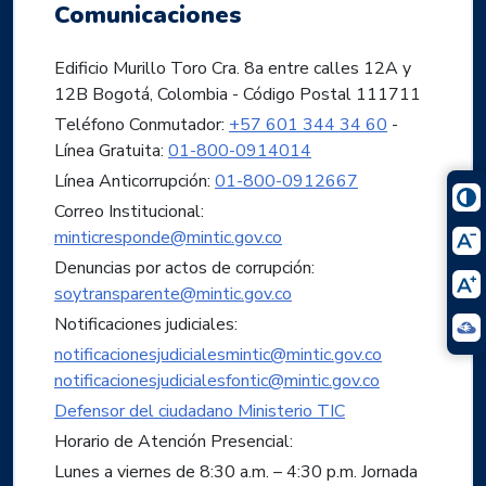
Comunicaciones
Edificio Murillo Toro Cra. 8a entre calles 12A y
12B Bogotá, Colombia - Código Postal 111711
Teléfono Conmutador:
+57 601 344 34 60
-
Línea Gratuita:
01-800-0914014
Línea Anticorrupción:
01-800-0912667
Correo Institucional:
minticresponde@mintic.gov.co
Denuncias por actos de corrupción:
soytransparente@mintic.gov.co
Notificaciones judiciales:
notificacionesjudicialesmintic@mintic.gov.co
notificacionesjudicialesfontic@mintic.gov.co
Defensor del ciudadano Ministerio TIC
Horario de Atención Presencial:
Lunes a viernes de 8:30 a.m. – 4:30 p.m. Jornada