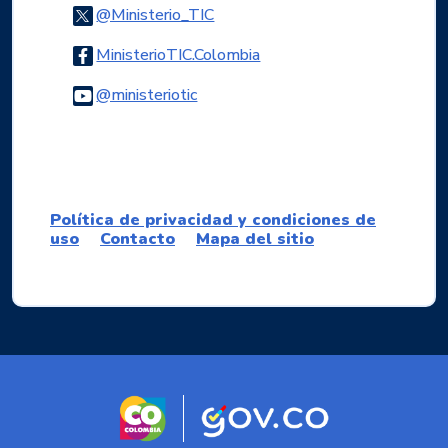
Logo Twitter
@Ministerio_TIC
Logo Facebook
MinisterioTIC.Colombia
Logo Youtube
@ministeriotic
Logo WhatsApp
Política de privacidad y condiciones de
uso
Contacto
Mapa del sitio
Logo marca Colombia
Logo Gobierno d