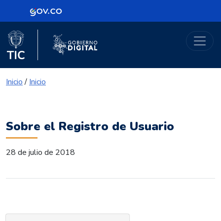
Logo Gobierno de Colombia
Portal Gobierno Digital
Logo del Ministerio TIC
Logo Gobierno Digital
Inicio
/
Inicio
Sobre el Registro de Usuario
28 de julio de 2018