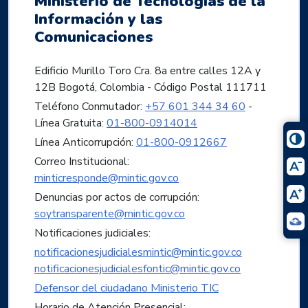
Ministerio de Tecnologías de la
Información y las
Comunicaciones
Edificio Murillo Toro Cra. 8a entre calles 12A y
12B Bogotá, Colombia - Código Postal 111711
Teléfono Conmutador:
+57 601 344 34 60
-
Línea Gratuita:
01-800-0914014
Línea Anticorrupción:
01-800-0912667
Correo Institucional:
minticresponde@mintic.gov.co
Denuncias por actos de corrupción:
soytransparente@mintic.gov.co
Notificaciones judiciales:
notificacionesjudicialesmintic@mintic.gov.co
notificacionesjudicialesfontic@mintic.gov.co
Defensor del ciudadano Ministerio TIC
Horario de Atención Presencial: